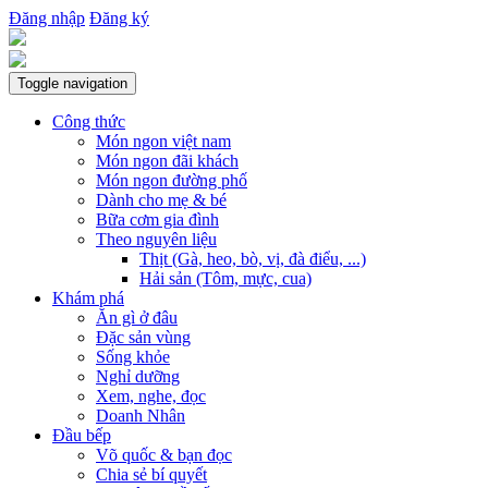
Đăng nhập
Đăng ký
Toggle navigation
Công thức
Món ngon việt nam
Món ngon đãi khách
Món ngon đường phố
Dành cho mẹ & bé
Bữa cơm gia đình
Theo nguyên liệu
Thịt (Gà, heo, bò, vị, đà điểu, ...)
Hải sản (Tôm, mực, cua)
Khám phá
Ăn gì ở đâu
Đặc sản vùng
Sống khỏe
Nghỉ dưỡng
Xem, nghe, đọc
Doanh Nhân
Đầu bếp
Võ quốc & bạn đọc
Chia sẻ bí quyết