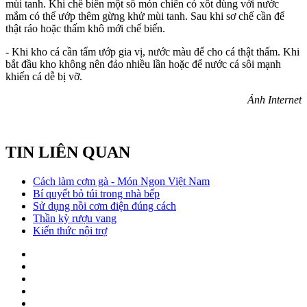
mùi tanh. Khi chế biến một số món chiên có xốt dùng với nước
mắm có thể ướp thêm gừng khử mùi tanh. Sau khi sơ chế cần để
thật ráo hoặc thấm khô mới chế biến.
- Khi kho cá cần tẩm ướp gia vị, nước màu để cho cá thật thấm. Khi
bắt đầu kho không nên đảo nhiều lần hoặc để nước cá sôi mạnh
khiến cá dễ bị vỡ.
Ảnh Internet
TIN LIÊN QUAN
Cách làm cơm gà - Món Ngon Việt Nam
Bí quyết bỏ túi trong nhà bếp
Sử dụng nồi cơm điện đúng cách
Thần kỳ rượu vang
Kiến thức nội trợ