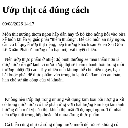
Ướp thịt cá đúng cách
09/08/2026 14:17
Món thịt nướng thơm ngon hấp dẫn hay tô bò kho nóng hổi vào bữa
xế luôn khiến vị giác phải “thèm thuồng”. Để các món ăn này ngon,
cần có bí quyết ướp thịt riêng, bếp trưởng khách sạn Eden Sài Gòn
Lê Xuân Phát sẽ hướng dẫn bạn một vài tuyệt chiêu.
- Nên ướp thực phẩm ở nhiệt độ bình thường sẽ mau thấm hơn là
được ướp rồi gữ lạnh cì nước ướp thịt sẽ thấm nhanh hơn trong môi
trường nhiệt độ cao. Tuy nhiên nếu không thể chế biến ngay, bạn
bắt buộc phải để thực phẩm vào trong tủ lạnh để đảm bảo an toàn,
hạn chế sự tấn công của vi khuẩn.
- Không nên ướp thịt trong những vật dụng kim loại bởi lượng a-xít
có trong nước ướp có thể phản ứng vớt chất lượng kim loại làm ảnh
hưởng đến mùi vị của thịt khiến thịt mất đi độ ngọt ngon. Tốt nhất
nên ướp thịt trong hộp hoặc túi nhựa đựng thực phẩm.
- Cá biển cũng như cá sông dùng nước muối để rửa sẽ không có