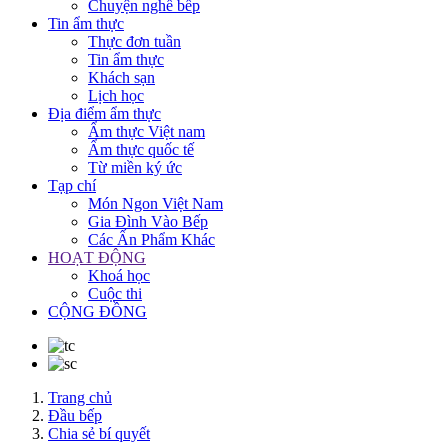
Chuyện nghề bếp
Tin ẩm thực
Thực đơn tuần
Tin ẩm thực
Khách sạn
Lịch học
Địa điểm ẩm thực
Ẩm thực Việt nam
Ẩm thực quốc tế
Từ miền ký ức
Tạp chí
Món Ngon Việt Nam
Gia Đình Vào Bếp
Các Ấn Phẩm Khác
HOẠT ĐỘNG
Khoá học
Cuộc thi
CỘNG ĐỒNG
Trang chủ
Đầu bếp
Chia sẻ bí quyết