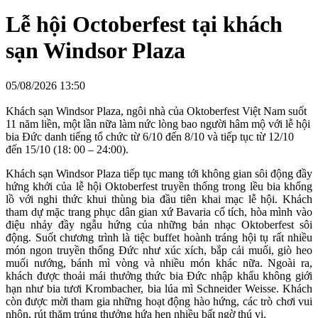
Lễ hội Octoberfest tại khách
sạn Windsor Plaza
05/08/2026 13:50
Khách sạn Windsor Plaza, ngôi nhà của Oktoberfest Việt Nam suốt
11 năm liền, một lần nữa làm nức lòng bao người hâm mộ với lễ hội
bia Đức danh tiếng tổ chức từ 6/10 đến 8/10 và tiếp tục từ 12/10
đến 15/10 (18: 00 – 24:00).
Khách sạn Windsor Plaza tiếp tục mang tới không gian sôi động đầy
hứng khởi của lễ hội Oktoberfest truyền thống trong lều bia khổng
lồ với nghi thức khui thùng bia đầu tiên khai mạc lễ hội. Khách
tham dự mặc trang phục dân gian xứ Bavaria cổ tích, hòa mình vào
điệu nhảy đầy ngẫu hứng của những bản nhạc Oktoberfest sôi
động. Suốt chương trình là tiệc buffet hoành tráng hội tụ rất nhiều
món ngon truyền thống Đức như xúc xích, bắp cải muối, giò heo
muối nướng, bánh mì vòng và nhiều món khác nữa. Ngoài ra,
khách được thoải mái thưởng thức bia Đức nhập khẩu không giới
hạn như bia tươi Krombacher, bia lúa mì Schneider Weisse. Khách
còn được mời tham gia những hoạt động hào hứng, các trò chơi vui
nhộn, rút thăm trúng thưởng hứa hẹn nhiều bất ngờ thú vị.