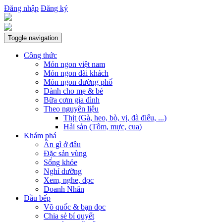
Đăng nhập
Đăng ký
Toggle navigation
Công thức
Món ngon việt nam
Món ngon đãi khách
Món ngon đường phố
Dành cho mẹ & bé
Bữa cơm gia đình
Theo nguyên liệu
Thịt (Gà, heo, bò, vị, đà điểu, ...)
Hải sản (Tôm, mực, cua)
Khám phá
Ăn gì ở đâu
Đặc sản vùng
Sống khỏe
Nghỉ dưỡng
Xem, nghe, đọc
Doanh Nhân
Đầu bếp
Võ quốc & bạn đọc
Chia sẻ bí quyết