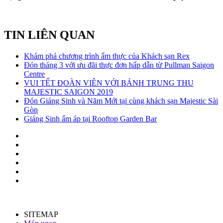
TIN LIÊN QUAN
Khám phá chương trình ẩm thực của Khách sạn Rex
Đón tháng 3 với ưu đãi thực đơn hấp dẫn từ Pullman Saigon
Centre
VUI TẾT ĐOÀN VIÊN VỚI BÁNH TRUNG THU
MAJESTIC SAIGON 2019
Đón Giáng Sinh và Năm Mới tại cùng khách sạn Majestic Sài
Gòn
Giáng Sinh ấm áp tại Rooftop Garden Bar
SITEMAP