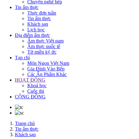
Chuyện nghề bếp
Tin ẩm thực
Thực đơn tuần
Tin ẩm thực
Khách sạn
Lịch học
Địa điểm ẩm thực
Ẩm thực Việt nam
Ẩm thực quốc tế
Từ miền ký ức
Tạp chí
Món Ngon Việt Nam
Gia Đình Vào Bếp
Các Ấn Phẩm Khác
HOẠT ĐỘNG
Khoá học
Cuộc thi
CỘNG ĐỒNG
Trang chủ
Tin ẩm thực
Khách sạn