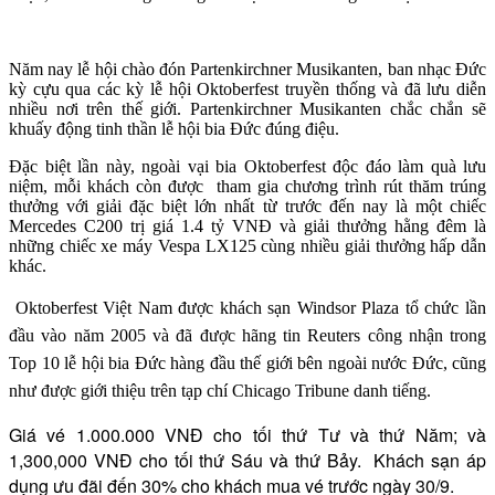
Năm nay lễ hội chào đón Partenkirchner Musikanten, ban nhạc Đức
kỳ cựu qua các kỳ lễ hội Oktoberfest truyền thống và đã lưu diễn
nhiều nơi trên thế giới. Partenkirchner Musikanten chắc chắn sẽ
khuấy động tinh thần lễ hội bia Đức đúng điệu.
Đặc biệt lần này, ngoài vại bia Oktoberfest độc đáo làm quà lưu
niệm, mỗi khách còn được tham gia chương trình rút thăm trúng
thưởng với giải đặc biệt lớn nhất từ trước đến nay là một chiếc
Mercedes C200 trị giá 1.4 tỷ VNĐ và giải thưởng hằng đêm là
những chiếc xe máy Vespa LX125 cùng nhiều giải thưởng hấp dẫn
khác.
Oktoberfest Việt Nam được khách sạn Windsor Plaza tổ chức lần
đầu vào năm 2005 và đã được hãng tin Reuters công nhận trong
Top 10 lễ hội bia Đức hàng đầu thế giới bên ngoài nước Đức, cũng
như được giới thiệu trên tạp chí Chicago Tribune danh tiếng.
Giá vé 1.000.000 VNĐ cho tối thứ Tư và thứ Năm; và
1,300,000 VNĐ cho tối thứ Sáu và thứ Bảy. Khách sạn áp
dụng ưu đãi đến 30% cho khách mua vé trước ngày 30/9.