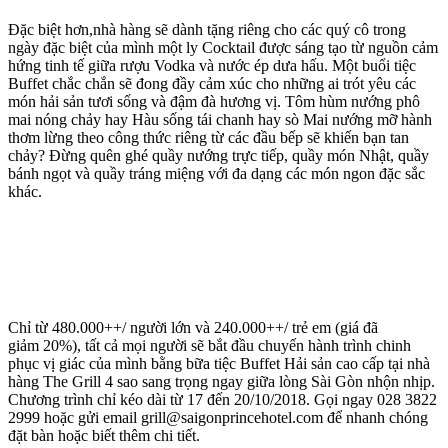
Đặc biệt hơn,nhà hàng sẽ dành tặng riêng cho các quý cô trong
ngày đặc biệt của mình một ly Cocktail được sáng tạo từ nguồn cảm
hứng tinh tế giữa rượu Vodka và nước ép dưa hấu. Một buổi tiệc
Buffet chắc chắn sẽ đong đầy cảm xúc cho những ai trót yêu các
món hải sản tươi sống và đậm đà hương vị. Tôm hùm nướng phô
mai nóng chảy hay Hàu sống tái chanh hay sò Mai nướng mỡ hành
thơm lừng theo công thức riêng từ các đầu bếp sẽ khiến bạn tan
chảy? Đừng quên ghé quầy nướng trực tiếp, quầy món Nhật, quầy
bánh ngọt và quầy tráng miệng với đa dạng các món ngon đặc sắc
khác.
Chỉ từ 480.000++/ người lớn và 240.000++/ trẻ em (giá đã
giảm 20%), tất cả mọi người sẽ bắt đầu chuyến hành trình chinh
phục vị giác của mình bằng bữa tiệc Buffet Hải sản cao cấp tại nhà
hàng The Grill 4 sao sang trọng ngay giữa lòng Sài Gòn nhộn nhịp.
Chương trình chỉ kéo dài từ 17 đến 20/10/2018. Gọi ngay 028 3822
2999 hoặc gửi email grill@saigonprincehotel.com để nhanh chóng
đặt bàn hoặc biết thêm chi tiết.