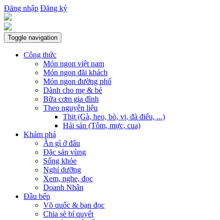
Đăng nhập
Đăng ký
Toggle navigation
Công thức
Món ngon việt nam
Món ngon đãi khách
Món ngon đường phố
Dành cho mẹ & bé
Bữa cơm gia đình
Theo nguyên liệu
Thịt (Gà, heo, bò, vị, đà điểu, ...)
Hải sản (Tôm, mực, cua)
Khám phá
Ăn gì ở đâu
Đặc sản vùng
Sống khỏe
Nghỉ dưỡng
Xem, nghe, đọc
Doanh Nhân
Đầu bếp
Võ quốc & bạn đọc
Chia sẻ bí quyết