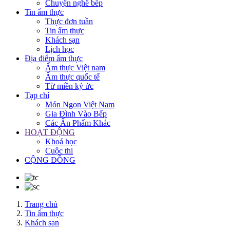
Chuyện nghề bếp
Tin ẩm thực
Thực đơn tuần
Tin ẩm thực
Khách sạn
Lịch học
Địa điểm ẩm thực
Ẩm thực Việt nam
Ẩm thực quốc tế
Từ miền ký ức
Tạp chí
Món Ngon Việt Nam
Gia Đình Vào Bếp
Các Ấn Phẩm Khác
HOẠT ĐỘNG
Khoá học
Cuộc thi
CỘNG ĐỒNG
Trang chủ
Tin ẩm thực
Khách sạn