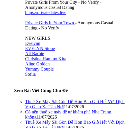
Private Girls From Your City - No Verify -
Anonymous Casual Dating
https://privatedates.live
Private Girls In Your Town
- Anonymous Casual
Dating - No Verify
NEW GIRLS
Evelynn
EVELYN Stone
Alt Barbie
Christina Hammo Kira
Aline Golden
Yummy Couple
Sofiia
Xem Bài Viết Cùng Chủ Đề
Thuê Xe Máy Sài Gòn Dễ Hơn Bao Giờ Hết Với Dịch
Vụ Giao Xe Tận Nơi
11/07/2026
Có nên thuê xe máy để tự khám phá Nha Trang
không
11/07/2026
Thuê Xe Máy Sài Gòn Dễ Hơn Bao Giờ Hết Với Dịch
Vụ Giao Xe Tận Nơi
11/07/2026