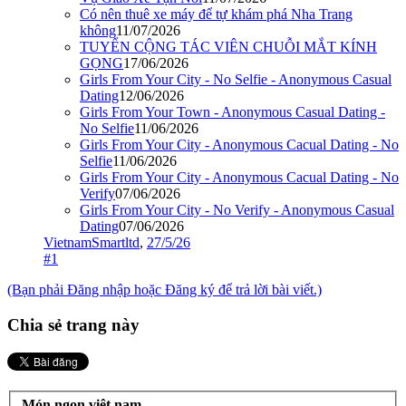
Có nên thuê xe máy để tự khám phá Nha Trang
không
11/07/2026
TUYỂN CỘNG TÁC VIÊN CHUỖI MẮT KÍNH
GỌNG
17/06/2026
Girls From Your City - No Selfie - Anonymous Casual
Dating
12/06/2026
Girls From Your Town - Anonymous Casual Dating -
No Selfie
11/06/2026
Girls From Your City - Anonymous Cacual Dating - No
Selfie
11/06/2026
Girls From Your City - Anonymous Cacual Dating - No
Verify
07/06/2026
Girls From Your City - No Verify - Anonymous Casual
Dating
07/06/2026
VietnamSmartltd
,
27/5/26
#1
(Bạn phải Đăng nhập hoặc Đăng ký để trả lời bài viết.)
Chia sẻ trang này
Món ngon việt nam