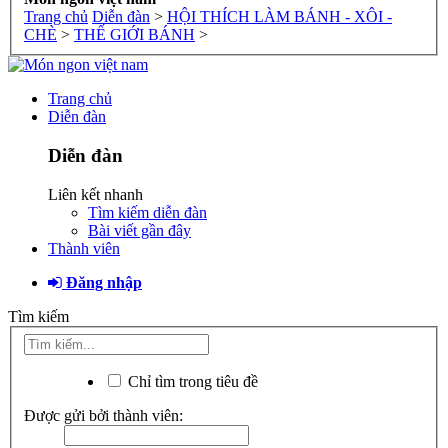
Trang chủ
Diễn đàn
>
HỘI THÍCH LÀM BÁNH - XÔI -
CHÈ
>
THẾ GIỚI BÁNH
>
Trang chủ
Diễn đàn
Diễn đàn
Liên kết nhanh
Tìm kiếm diễn đàn
Bài viết gần đây
Thành viên
Đăng nhập
Tìm kiếm
Chỉ tìm trong tiêu đề
Được gửi bởi thành viên: