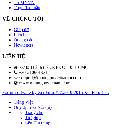
Từ MNVN
Thực đơn tuần
VỀ CHÚNG TÔI
Giúp đỡ
Liên hệ
Quảng cáo
Newletters
LIÊN HỆ
7a/80 Thành thái, P.10, Q. 10, HCMC
+30-2106019311
support@monngonvietnamm.com
www.monngonvietnam.com
Forum software by XenForo™
©2010-2015 XenForo Ltd.
Tiếng Việt
Quy định và Nội quy
Trang chủ
Trợ giúp
Lên đầu trang