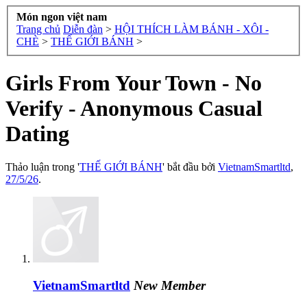
Món ngon việt nam
Trang chủ
Diễn đàn
>
HỘI THÍCH LÀM BÁNH - XÔI -
CHÈ
>
THẾ GIỚI BÁNH
>
Girls From Your Town - No
Verify - Anonymous Casual
Dating
Thảo luận trong '
THẾ GIỚI BÁNH
' bắt đầu bởi
VietnamSmartltd
,
27/5/26
.
VietnamSmartltd
New Member