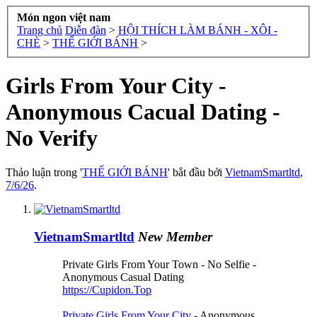
Món ngon việt nam
Trang chủ
Diễn đàn
>
HỘI THÍCH LÀM BÁNH - XÔI -
CHÈ
>
THẾ GIỚI BÁNH
>
Girls From Your City -
Anonymous Cacual Dating -
No Verify
Thảo luận trong '
THẾ GIỚI BÁNH
' bắt đầu bởi
VietnamSmartltd
,
7/6/26
.
VietnamSmartltd
New Member
Private Girls From Your Town - No Selfie -
Anonymous Casual Dating
https://Cupidon.Top
Private Girls From Your City
- Anonymous