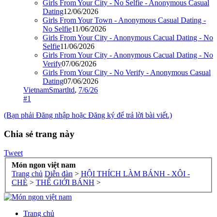
Girls From Your City - No Selfie - Anonymous Casual
Dating
12/06/2026
Girls From Your Town - Anonymous Casual Dating -
No Selfie
11/06/2026
Girls From Your City - Anonymous Cacual Dating - No
Selfie
11/06/2026
Girls From Your City - Anonymous Cacual Dating - No
Verify
07/06/2026
Girls From Your City - No Verify - Anonymous Casual
Dating
07/06/2026
VietnamSmartltd
,
7/6/26
#1
(Bạn phải Đăng nhập hoặc Đăng ký để trả lời bài viết.)
Chia sẻ trang này
Tweet
Món ngon việt nam
Trang chủ
Diễn đàn
>
HỘI THÍCH LÀM BÁNH - XÔI -
CHÈ
>
THẾ GIỚI BÁNH
>
Trang chủ