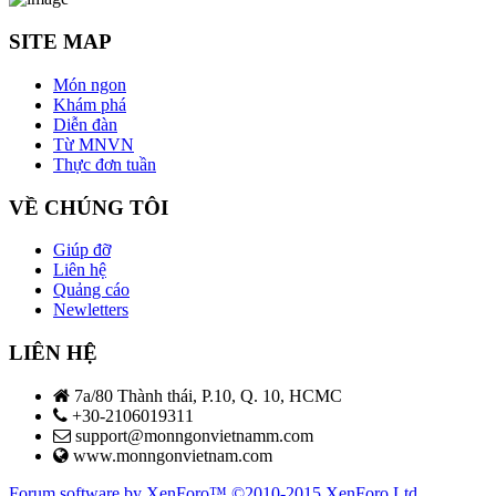
SITE MAP
Món ngon
Khám phá
Diễn đàn
Từ MNVN
Thực đơn tuần
VỀ CHÚNG TÔI
Giúp đỡ
Liên hệ
Quảng cáo
Newletters
LIÊN HỆ
7a/80 Thành thái, P.10, Q. 10, HCMC
+30-2106019311
support@monngonvietnamm.com
www.monngonvietnam.com
Forum software by XenForo™
©2010-2015 XenForo Ltd.