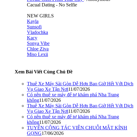
Cacual Dating - No Selfie
NEW GIRLS
Kayla
Sunsofi
Vladochka
Kacy
Sonya Vibe
Chloe Ziva
Miso Lexii
Xem Bài Viết Cùng Chủ Đề
Thuê Xe Máy Sài Gòn Dễ Hơn Bao Giờ Hết Với Dịch
Vụ Giao Xe Tận Nơi
11/07/2026
Có nên thuê xe máy để tự khám phá Nha Trang
không
11/07/2026
Thuê Xe Máy Sài Gòn Dễ Hơn Bao Giờ Hết Với Dịch
Vụ Giao Xe Tận Nơi
11/07/2026
Có nên thuê xe máy để tự khám phá Nha Trang
không
11/07/2026
TUYỂN CỘNG TÁC VIÊN CHUỖI MẮT KÍNH
GỌNG
17/06/2026