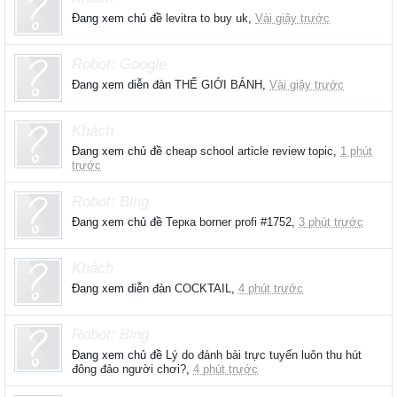
Đang xem chủ đề
levitra to buy uk
,
Vài giây trước
Robot:
Google
Đang xem diễn đàn
THẾ GIỚI BÁNH
,
Vài giây trước
Khách
Đang xem chủ đề
cheap school article review topic
,
1 phút
trước
Robot:
Bing
Đang xem chủ đề
Терка borner profi #1752
,
3 phút trước
Khách
Đang xem diễn đàn
COCKTAIL
,
4 phút trước
Robot:
Bing
Đang xem chủ đề
Lý do đánh bài trực tuyến luôn thu hút
đông đảo người chơi?
,
4 phút trước