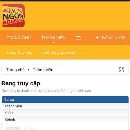
TRANG CHỦ
THÀNH VIÊN
ĐĂNG NHẬP
Đang truy cập
Hoạt động gần đây
...
Trang chủ
Thành viên
Đang truy cập
Dưới đây là danh sách đang truy cập Món ngon việt nam.
Tất cả
Thành viên
Khách
Robots
Khách