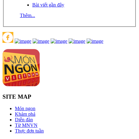
Bài viết gần đây
Thêm...
SITE MAP
Món ngon
Khám phá
Diễn đàn
Từ MNVN
Thực đơn tuần